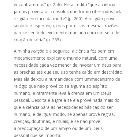
encontraremos” (p. 256). Ele acredita “que a ciência
jamais proverá os consolos que foram oferecidos pela
religião em face da morte” (p. 260). A religião provê
sentido e esperança, mas por essas mesmas razões
parece ser “indelevelmente marcada com um selo de
criação ilusória” (p. 255).
A minha
reação
é a seguinte: a ciência fez bem em
mecanicamente explicar o mundo natural, com uma
necessidade cada vez menor de invocar um deus para
as brechas até que seu uso tenha caído em descrédito.
Mas ela deixou a humanidade com ummecanismo de
relógio que não provê coisa alguma ao espírito
humano, e raramente leva à crença em um Deus
pessoal. Desdita é a igreja se ela provê nada mais do
que a ciência para as necessidades básicas do ser
humano, e de igual modo, se apenas provê regras,
crenças, doutrinas, e rituais, e se não provê
a preocupação de um amigo ou de um Deus
pessoal que se importa.