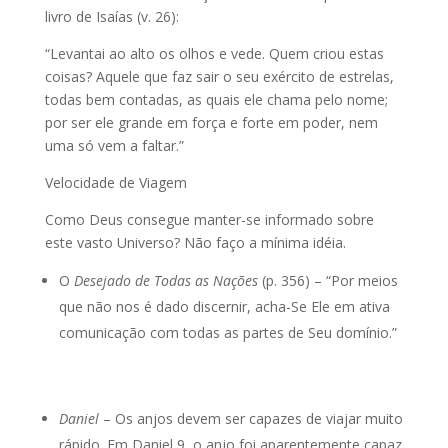
livro de Isaías (v. 26):
“Levantai ao alto os olhos e vede. Quem criou estas
coisas? Aquele que faz sair o seu exército de estrelas,
todas bem contadas, as quais ele chama pelo nome;
por ser ele grande em força e forte em poder, nem
uma só vem a faltar.”
Velocidade de Viagem
Como Deus consegue manter-se informado sobre
este vasto Universo? Não faço a mínima idéia.
O
Desejado de Todas as Nações
(p. 356) – “Por meios
que não nos é dado discernir, acha-Se Ele em ativa
comunicação com todas as partes de Seu domínio.”
Daniel
– Os anjos devem ser capazes de viajar muito
rápido. Em Daniel 9, o anjo foi aparentemente capaz