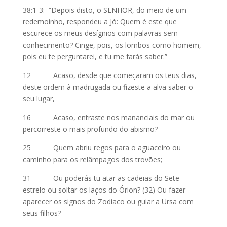
38:1-3: “Depois disto, o SENHOR, do meio de um
redemoinho, respondeu a Jó: Quem é este que
escurece os meus desígnios com palavras sem
conhecimento? Cinge, pois, os lombos como homem,
pois eu te perguntarei, e tu me farás saber.”
12 Acaso, desde que começaram os teus dias,
deste ordem à madrugada ou fizeste a alva saber o
seu lugar,
16 Acaso, entraste nos mananciais do mar ou
percorreste o mais profundo do abismo?
25 Quem abriu regos para o aguaceiro ou
caminho para os relâmpagos dos trovões;
31 Ou poderás tu atar as cadeias do Sete-
estrelo ou soltar os laços do Órion? (32) Ou fazer
aparecer os signos do Zodíaco ou guiar a Ursa com
seus filhos?