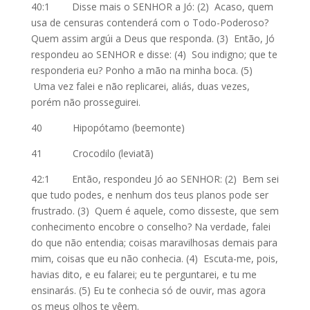
40:1 Disse mais o SENHOR a Jó: (2) Acaso, quem
usa de censuras contenderá com o Todo-Poderoso?
Quem assim argúi a Deus que responda. (3) Então, Jó
respondeu ao SENHOR e disse: (4) Sou indigno; que te
responderia eu? Ponho a mão na minha boca. (5)
Uma vez falei e não replicarei, aliás, duas vezes,
porém não prosseguirei.
40 Hipopótamo (beemonte)
41 Crocodilo (leviatã)
42:1 Então, respondeu Jó ao SENHOR: (2) Bem sei
que tudo podes, e nenhum dos teus planos pode ser
frustrado. (3) Quem é aquele, como disseste, que sem
conhecimento encobre o conselho? Na verdade, falei
do que não entendia; coisas maravilhosas demais para
mim, coisas que eu não conhecia. (4) Escuta-me, pois,
havias dito, e eu falarei; eu te perguntarei, e tu me
ensinarás. (5) Eu te conhecia só de ouvir, mas agora
os meus olhos te vêem.