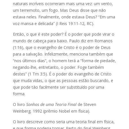
naturais incríveis ocorreram mais uma vez: um vento,
um terremoto, um fogo. Mas Deus disse que não
estava neles. Finalmente, onde estava Deus? “Em uma
voz mansa e delicada” (I Reis 19:11-12, RC).
Então, o que é este poder? É o poder que pode virar o
mundo de cabeça para baixo. Paulo diz em Romanos
(1:16), que o evangelho de Cristo é o poder de Deus
para a salvação. Infelizmente, menciona também que
“nos últimos dias”, o homem terá a “forma de piedade,
negando-lhe, entretanto, o poder. Foge também
destes” (1 Tm 3:5). É o poder do evangelho de Cristo
que muda vidas, o que as pessoas estão buscando, e
que pode tão facilmente ser substituído por uma
forma.
O livro
Sonhos de uma Teoria Final
de
Steven
Weinberg
.
1992 (prêmio Nobel em física).
O livro descreve como seria uma teoria final em física,
e que forma poderia tomar. Perto do final Weinberg