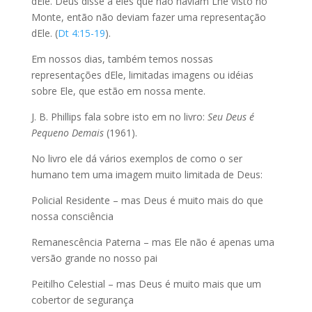
dEle. Deus disse a eles que não haviam Lhe visto no
Monte, então não deviam fazer uma representação
dEle. (
Dt 4:15-19
).
Em nossos dias, também temos nossas
representações dEle, limitadas imagens ou idéias
sobre Ele, que estão em nossa mente.
J. B. Phillips fala sobre isto em no livro:
Seu Deus é
Pequeno Demais
(1961).
No livro ele dá vários exemplos de como o ser
humano tem uma imagem muito limitada de Deus:
Policial Residente – mas Deus é muito mais do que
nossa consciência
Remanescência Paterna – mas Ele não é apenas uma
versão grande no nosso pai
Peitilho Celestial – mas Deus é muito mais que um
cobertor de segurança