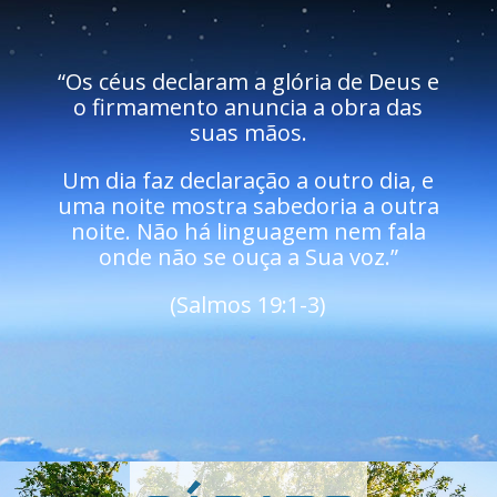
“Os céus declaram a glória de Deus e
o firmamento anuncia a obra das
suas mãos.
Um dia faz declaração a outro dia, e
uma noite mostra sabedoria a outra
noite. Não há linguagem nem fala
onde não se ouça a Sua voz.”
(Salmos 19:1-3)