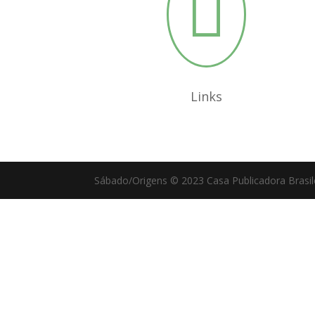

Links
Sábado/Origens © 2023 Casa Publicadora Brasile