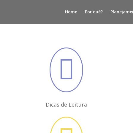
Home
Por quê?
Planejame

Dicas de Leitura