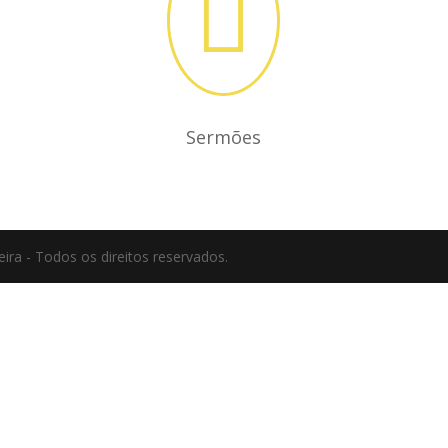

Sermões
ira - Todos os direitos reservados.