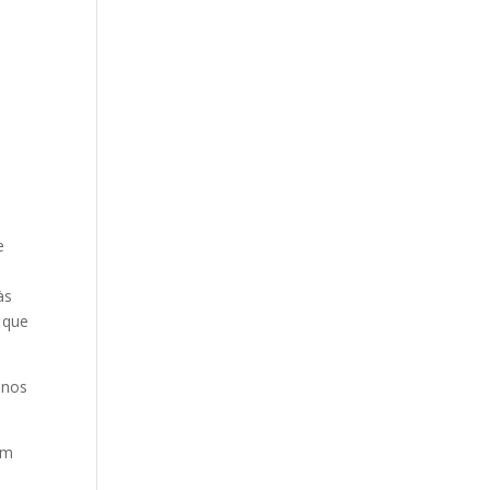
e
às
 que
enos
um