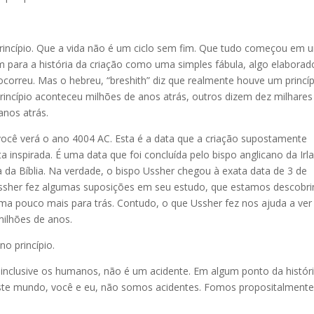
rincípio. Que a vida não é um ciclo sem fim. Que tudo começou em 
m para a história da criação como uma simples fábula, algo elaborad
 ocorreu. Mas o hebreu, “breshith” diz que realmente houve um princíp
rincípio aconteceu milhões de anos atrás, outros dizem dez milhares
anos atrás.
 você verá o ano 4004 AC. Esta é a data que a criação supostamente
 inspirada. É uma data que foi concluída pelo bispo anglicano da Irl
 da Bíblia. Na verdade, o bispo Ussher chegou à exata data de 3 de
Ussher fez algumas suposições em seu estudo, que estamos descobr
ma pouco mais para trás. Contudo, o que Ussher fez nos ajuda a ver
ilhões de anos.
no princípio.
inclusive os humanos, não é um acidente. Em algum ponto da histór
 Este mundo, você e eu, não somos acidentes. Fomos propositalment