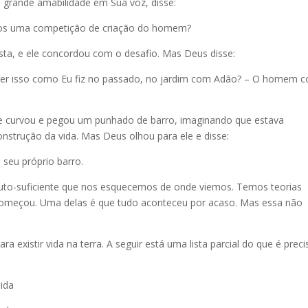
grande amabilidade em Sua voz, disse:
mos uma competição de criação do homem?
sta, e ele concordou com o desafio. Mas Deus disse:
zer isso como Eu fiz no passado, no jardim com Adão? – O homem 
 se curvou e pegou um punhado de barro, imaginando que estava
strução da vida. Mas Deus olhou para ele e disse:
seu próprio barro.
to-suficiente que nos esquecemos de onde viemos. Temos teorias
meçou. Uma delas é que tudo aconteceu por acaso. Mas essa não
a existir vida na terra. A seguir está uma lista parcial do que é preci
pida