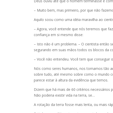
Deus ouviu até que o homem terminasse e com 
– Muito bem, mas primeiro, por que não faze
Aquilo soou como uma idéia maravilha ao cienti
– Agora, você entende que nós teremos que fa
confiança em si mesmo disse:
– Isto não é um problema. – O cientista então
segurando em suas mãos todos os blocos da con
– Você não entendeu. Você tem que conseguir o 
Nós como seres humanos, nos tornamos tão au
sobre tudo, até mesmo sobre como o mundo co
parece estar à altura da evidência que temos.
Dizem que há mais de 60 critérios necessários par
Não poderia existir vida na terra, se…
A rotação da terra fosse mais lenta, ou mais rá