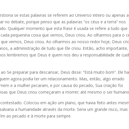
uestiona se estas palavras se referem ao Universo inteiro ou apenas 
r no debate, porque penso que as palavras “os céus e a terra” nos
udo. Qualquer momento que esta frase é usada se refere a tudo que
 cada pequenina coisa que vemos, Deus criou. Ao olharmos para o c
a que vemos, Deus criou. Ao olharmos ao nosso redor hoje, Deus cri
nos, a administração de tudo que Ele criou. Então, acho importante,
nos lembremos que Deus é quem nos deu a responsabilidade de cuid
a, ao Se preparar para descansar, Deus disse: “Está muito bom”. Ele ha
em agora podia ter um relacionamento. Mas, então, algo errado
em e a mulher pecaram, e por causa do pecado, Sua criação foi
coisas que Deus criou começaram a morrer; até mesmo o ser humano
incontestado. Colocou em ação um plano, que havia feito antes mes
 salvaria a humanidade através da morte. Seria um grande risco, mas
 fim ao pecado e à morte para sempre.