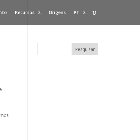
nto
Recursos
Origens
PT
e
emos