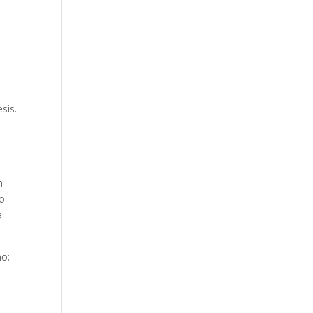
sis.
m
 o
a
no: