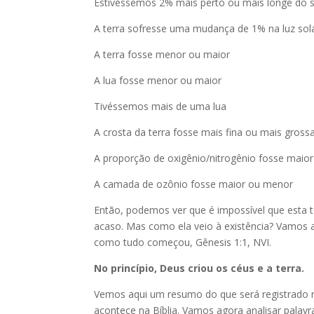
Estivéssemos 2% mais perto ou mais longe do s
A terra sofresse uma mudança de 1% na luz sol
A terra fosse menor ou maior
A lua fosse menor ou maior
Tivéssemos mais de uma lua
A crosta da terra fosse mais fina ou mais gross
A proporção de oxigênio/nitrogênio fosse maio
A camada de ozônio fosse maior ou menor
Então, podemos ver que é impossível que esta t
acaso. Mas como ela veio à existência? Vamos a
como tudo começou, Gênesis 1:1, NVI.
No princípio, Deus criou os céus e a terra.
Vemos aqui um resumo do que será registrado 
acontece na Bíblia. Vamos agora analisar palavra