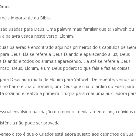
Deus
.
 mais importante da Bíblia.
 são usadas para Deus. Uma palavra mais familiar que é: Yahweh ou
 a palavra usada neste verso: Elohim.
uas palavras é encontrado aqui nos primeiros dois capítulos de Gêne
 para Deus. Ela se refere a Deus falando e aparecendo a luz, Deus
eus falando e todos os animais aparecendo. Ela até se refere a Deus
ntão, Deus, Elohim, é um Deus poderoso que fala e faz as coisas.
a para Deus aqui muda de Elohim para Yahweh. De repente, vemos u
 no barro e cria o homem, um Deus que cria o jardim do Éden para
ozinho e realiza a primeira cirurgia para criar uma auxiliadora par
ssoal envolvido na criação do mundo imediatamente lança dúvidas 
istência não pode ser provada.
igo disto é que o Criador está agora sujeito aos caprichos de Sua