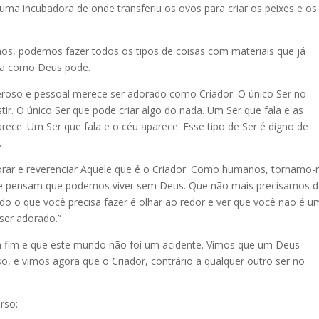
u uma incubadora de onde transferiu os ovos para criar os peixes e os
, podemos fazer todos os tipos de coisas com materiais que já
da como Deus pode.
eroso e pessoal merece ser adorado como Criador. O único Ser no
stir. O único Ser que pode criar algo do nada. Um Ser que fala e as
ece. Um Ser que fala e o céu aparece. Esse tipo de Ser é digno de
.
dorar e reverenciar Aquele que é o Criador. Como humanos, tornamo-
 que pensam que podemos viver sem Deus. Que não mais precisamos 
o o que você precisa fazer é olhar ao redor e ver que você não é u
ser adorado.”
m fim e que este mundo não foi um acidente. Vimos que um Deus
o, e vimos agora que o Criador, contrário a qualquer outro ser no
rso: