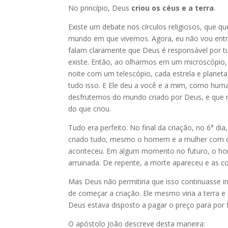
No princípio, Deus
criou os céus e a terra
.
Existe um debate nos círculos religiosos, que q
mundo em que vivemos. Agora, eu não vou entra
falam claramente que Deus é responsável por t
existe. Então, ao olharmos em um microscópio,
noite com um telescópio, cada estrela e planet
tudo isso. E Ele deu a você e a mim, como huma
desfrutemos do mundo criado por Deus, e que 
do que criou.
Tudo era perfeito. No final da criação, no 6° di
criado tudo, mesmo o homem e a mulher com qu
aconteceu. Em algum momento no futuro, o hom
arruinada. De repente, a morte apareceu e as 
Mas Deus não permitiria que isso continuasse 
de começar a criação. Ele mesmo viria a terra e
Deus estava disposto a pagar o preço para por
O apóstolo João descreve desta maneira: