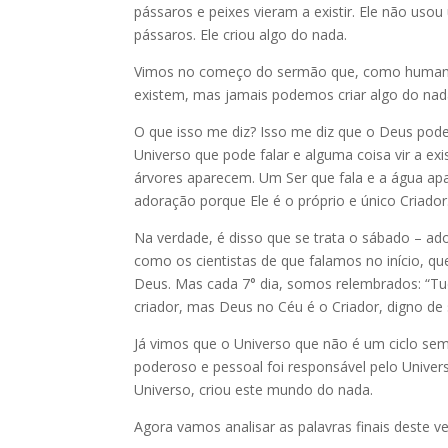
pássaros e peixes vieram a existir. Ele não uso
pássaros. Ele criou algo do nada.
Vimos no começo do sermão que, como humanos
existem, mas jamais podemos criar algo do na
O que isso me diz? Isso me diz que o Deus pod
Universo que pode falar e alguma coisa vir a exi
árvores aparecem. Um Ser que fala e a água apar
adoração porque Ele é o próprio e único Criador
Na verdade, é disso que se trata o sábado – a
como os cientistas de que falamos no início,
Deus. Mas cada 7° dia, somos relembrados: “Tud
criador, mas Deus no Céu é o Criador, digno de 
Já vimos que o Universo que não é um ciclo se
poderoso e pessoal foi responsável pelo Univers
Universo, criou este mundo do nada.
Agora vamos analisar as palavras finais deste ve