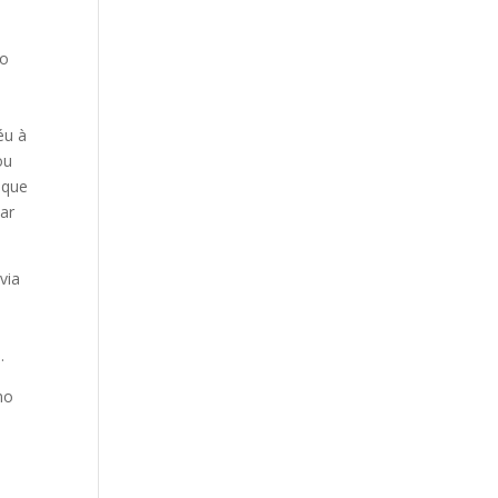
ao
éu à
ou
 que
ar
via
.
mo