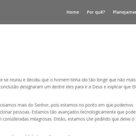
Home
Por quê?
Planejame
que se reuniu e decidiu que o homem tinha ido tão longe que não mais
conclusão designaram um dentre eles para ir a Deus e explicar que El
ecisamos mais do Senhor, pois estamos no ponto em que podemos
 clonar pessoas. Estamos tão avançados tecnologicamente que pod
m consideradas milagrosas. Então, estamos Lhe pedindo que deixe o