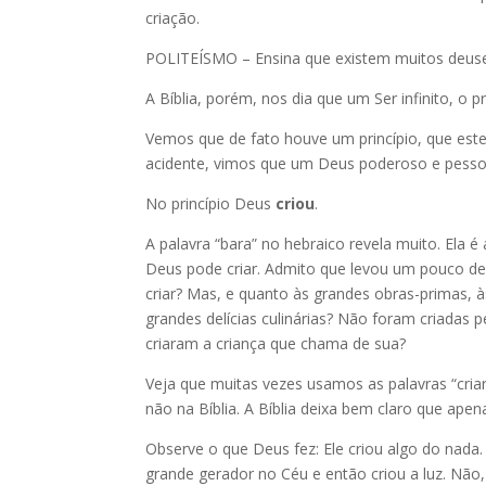
criação.
POLITEÍSMO – Ensina que existem muitos deus
A Bíblia, porém, nos dia que um Ser infinito, o p
Vemos que de fato houve um princípio, que este
acidente, vimos que um Deus poderoso e pessoa
No princípio Deus
criou
.
A palavra “bara” no hebraico revela muito. Ela 
Deus pode criar. Admito que levou um pouco d
criar? Mas, e quanto às grandes obras-primas, à
grandes delícias culinárias? Não foram criadas
criaram a criança que chama de sua?
Veja que muitas vezes usamos as palavras “cria
não na Bíblia. A Bíblia deixa bem claro que apen
Observe o que Deus fez: Ele criou algo do nada.
grande gerador no Céu e então criou a luz. Não, e