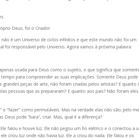
es.
róprio Deus, foi o Criador.
 não é um Universo de ciclos infinitos e que este mundo não foi um
l foi responsável pelo Universo. Agora vamos à próxima palavra:
é apenas usada para Deus como o sujeito, o que significa que soment
e tempo para compreender as suas implicações. Somente Deus pode
s grandes peças de arte, não foram criadas pelos artistas? E quanto 
 pelas pessoas que as prepararam? E quanto aos pais? Não foram eles
r” e “fazer” como permutáveis. Mas na verdade elas não são; pelo m
as Deus pode “bara”, criar. Mas, qual é a diferença?
 Ele falou e houve luz. Ele não pegou um fio elétrico e o conectou a 
le criou luz onde não havia luz. Ele a criou do nada. Ele falou e os