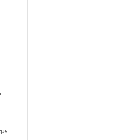
r
 que