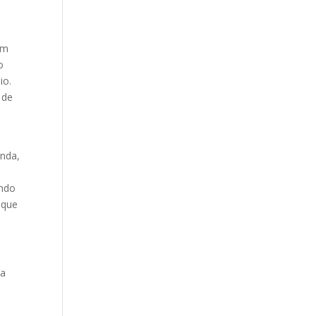
um
o
io.
 de
anda,
indo
 que
ia
e