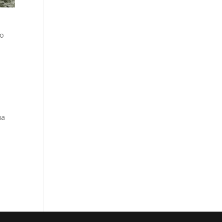
do
ua