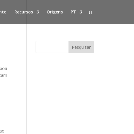
nto
Recursos
Origens
PT
 boa
eçam
 ao