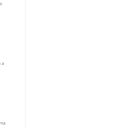
 o
a a
a
uma