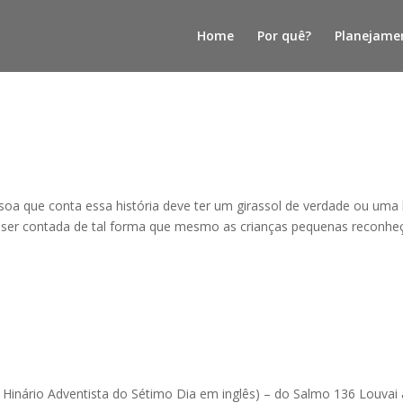
Home
Por quê?
Planejame
soa que conta essa história deve ter um girassol de verdade ou uma
isa ser contada de tal forma que mesmo as crianças pequenas reconh
 Hinário Adventista do Sétimo Dia em inglês) – do Salmo 136 Louvai